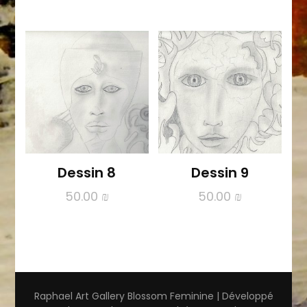
Dessin 8
Dessin 9
50.00
₪
50.00
₪
Raphael Art Gallery
Blossom Feminine | Développé