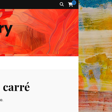
0
ry
s carré
e.