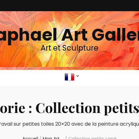
aphael Art Galle
Art et Sculpture
orie :
Collection petit
ravail sur petites toiles 20×20 avec de la peinture acryliqu
Accueil
/
Mon Art …
/
Collection petits carré