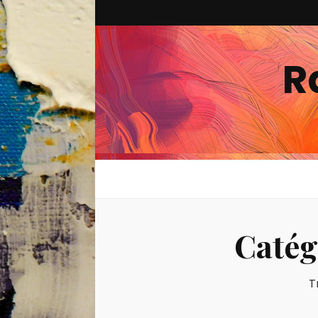
R
Catég
T