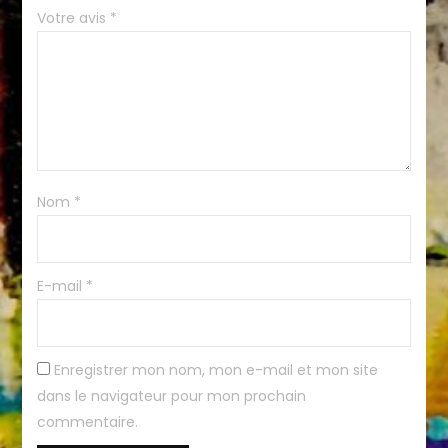
Votre avis
*
Nom
*
E-mail
*
Enregistrer mon nom, mon e-mail et mon site
dans le navigateur pour mon prochain
commentaire.